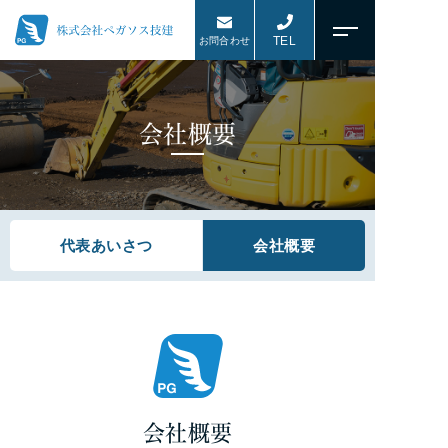
コ
ン
TEL
お問合わせ
テ
ン
ツ
会社概要
へ
ス
キ
ッ
代表あいさつ
会社概要
プ
会社概要